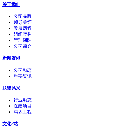
关于我们
公司品牌
领导关怀
发展历程
组织架构
管理团队
公司简介
新闻资讯
公司动态
重要资讯
联盟风采
行业动态
在建项目
惠农工程
文化e站