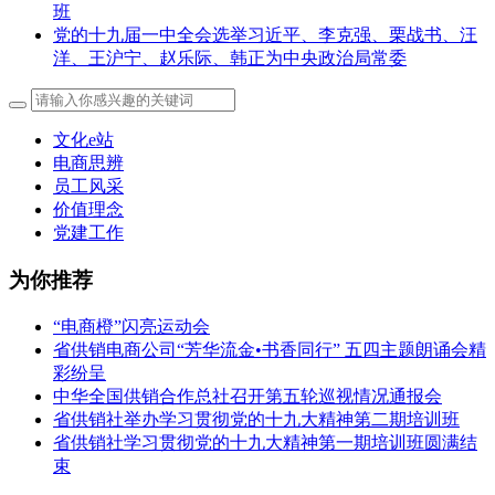
班
党的十九届一中全会选举习近平、李克强、栗战书、汪
洋、王沪宁、赵乐际、韩正为中央政治局常委
文化e站
电商思辨
员工风采
价值理念
党建工作
为你推荐
“电商橙”闪亮运动会
省供销电商公司“芳华流金•书香同行” 五四主题朗诵会精
彩纷呈
中华全国供销合作总社召开第五轮巡视情况通报会
省供销社举办学习贯彻党的十九大精神第二期培训班
省供销社学习贯彻党的十九大精神第一期培训班圆满结
束