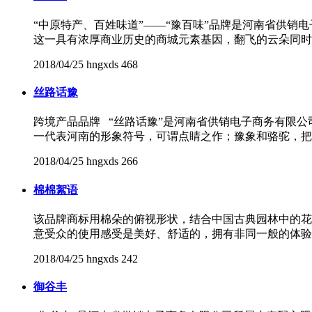
“中原特产、百姓味道”——“豫百味”品牌是河南省供
这一具有浓厚商业历史的商城元素基因，翻飞的云朵同时
2018/04/25
hngxds
468
丝路话豫
跨境产品品牌 “丝路话豫”是河南省供销电子商务有限
一代表河南的形象符号，可谓点睛之作；豫象和骆驼，把
2018/04/25
hngxds
266
棉棉絮语
该品牌商标用棉朵的俯视形状，结合中国古典园林中的花
意受众的使用感受是美好、舒适的，拥有非同一般的体验
2018/04/25
hngxds
242
御谷丰