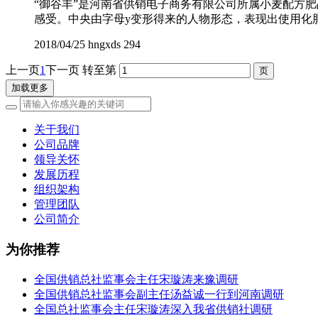
“御谷丰”是河南省供销电子商务有限公司所属小麦配方
感受。中央由字母y变形得来的人物形态，表现出使用化
2018/04/25
hngxds
294
上一页
1
下一页
转至第
加载更多
关于我们
公司品牌
领导关怀
发展历程
组织架构
管理团队
公司简介
为你推荐
全国供销总社监事会主任宋璇涛来豫调研
全国供销总社监事会副主任汤益诚一行到河南调研
全国总社监事会主任宋璇涛深入我省供销社调研