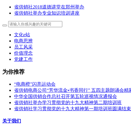
省供销社2018道德讲堂在郑州举办
省供销社举办专业知识培训讲座
文化e站
电商思辨
员工风采
价值理念
党建工作
为你推荐
“电商橙”闪亮运动会
省供销电商公司“芳华流金•书香同行” 五四主题朗诵会精
中华全国供销合作总社召开第五轮巡视情况通报会
省供销社举办学习贯彻党的十九大精神第二期培训班
省供销社学习贯彻党的十九大精神第一期培训班圆满结束
关于我们