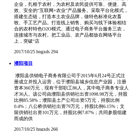
企业，扎根于农村，为农村及农民提供可靠、便捷、高
效、安全的“互联网+农业”产品服务。采取平台化模式，
搭建生态链，打造本土农业品牌，做特色标准化农畜
牧、手工艺产品。打造线上销售、购买与线下体验相结
合的农村特色O2O模式。通过电子商务平台服务三农，
连接城市与农村。把工业品、农产品都放在网络平台
上，突破“店
2017/10/25
hngxds
294
濮阳项目
濮阳县供销电子商务有限公司于2015年6月24号正式注
册成立并投入运营，位于濮阳县城乡信息产业园，注册
资本360万元，现有干部职工86人，其中电子商务专业人
才36人。该公司由濮阳县供销社出资1098.98万元，持股
比例85.58%；濮阳县土产公司出资5万元，持股比例
0.4%；八公桥供销社出资79万元，持股比例6.15%；文
留供销社出资101万元，持股比例7.87%；共同参股组建
而成的供
2017/10/25
hngxds
266