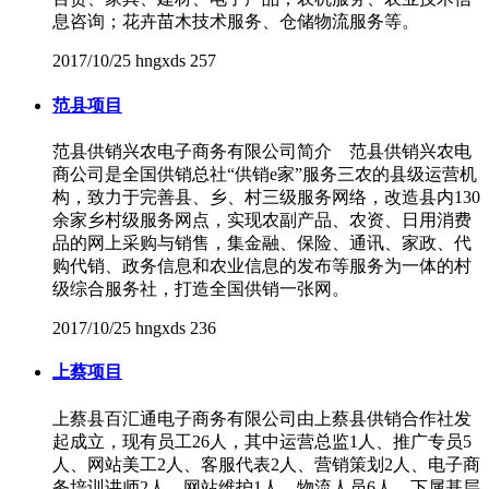
息咨询；花卉苗木技术服务、仓储物流服务等。
2017/10/25
hngxds
257
范县项目
范县供销兴农电子商务有限公司简介 范县供销兴农电
商公司是全国供销总社“供销e家”服务三农的县级运营机
构，致力于完善县、乡、村三级服务网络，改造县内130
余家乡村级服务网点，实现农副产品、农资、日用消费
品的网上采购与销售，集金融、保险、通讯、家政、代
购代销、政务信息和农业信息的发布等服务为一体的村
级综合服务社，打造全国供销一张网。
2017/10/25
hngxds
236
上蔡项目
上蔡县百汇通电子商务有限公司由上蔡县供销合作社发
起成立，现有员工26人，其中运营总监1人、推广专员5
人、网站美工2人、客服代表2人、营销策划2人、电子商
务培训讲师2人、网站维护1人、物流人员6人。下属基层