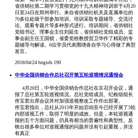
省供销社第二期学习贯彻党的十九大精神培训班于4月20
日至24日在郑州举行。来自省供销社机关及直属单位的
70多位处级干部参加培训。培训采取专题辅导、交流讨
论、观看专题片等多种形式进行。培训期间，省供销社
党组书记、理事会主任刘延生，省供销社党组成员、监
事会副主任王国锁，省委党校教授贺卫华作了精彩的专
题辅导与解读。6位学员代表围绕各自学习心得做了典型
发言。
2018/04/24
hngxds
190
中华全国供销合作总社召开第五轮巡视情况通报会
4月20日，中华全国供销合作总社在京召开会议，通
报了总社第五轮巡视情况。总社党组成员、纪检组组长
佟宝君出席会议并对加强巡视整改工作作出部署。
佟宝君指出，总社从2015年开始启动至今已经开展了5轮
内部巡视工作，取得了明显的成效。但是，本轮巡视通
报的五个方面问题，仍具有相当的普遍性和典型性。反
映出很多单位对巡视通报的问题并没有引起重视，并没
有真正