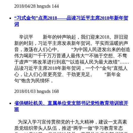
2018/04/28
hngxds
144
“习式金句”点亮2018——品读习近平主席2018年新年贺
词
辛识平 新年的钟声响起，我们迎来2018。辞旧迎
新的时刻，习近平主席发表新年贺词。平实而温暖的声
音，激荡在人们心中。 “为中国人民迸发出来的创造
伟力喝彩”“千千万万普通人最伟大”“不驰于空想、不骛
于虚声”“将改革进行到底”“以造福人民为最大政绩”……
品读习近平主席2018年新年贺词，一个个“金句”直抵人
心，让人们心里更亮堂、干劲更充足。 “新年金
句”饱含为民情怀，
2018/01/03
hngxds
168
省供销社机关、直属单位党支部书记党性教育培训班开
班
为深入学习宣传贯彻党的十九大精神，建设一支高素
质党组织带头人队伍，推进“两学一做”学习教育常态